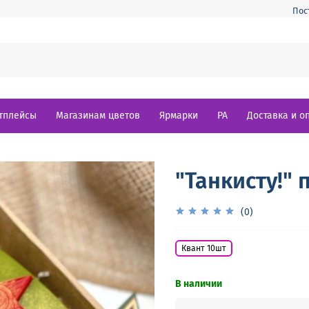
Пос
тплейсы
Магазинам цветов
Ярмарки
РА
Доставка и о
"Танкисту!"
(0)
Квант 10шт
В наличии