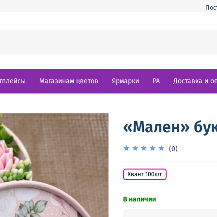
Пос
тплейсы
Магазинам цветов
Ярмарки
РА
Доставка и о
«Мален» бук
(0)
Квант 100шт
В наличии