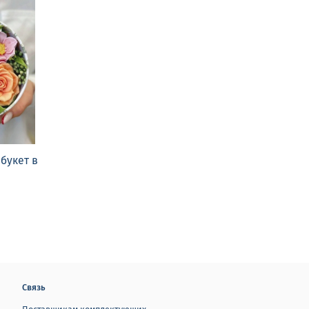
букет в
Связь