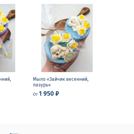
нний,
Мыло «Зайчик весенний,
лазурь»
1 950 ₽
От