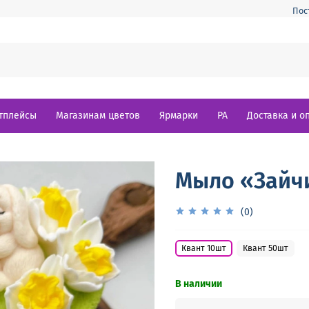
Пос
тплейсы
Магазинам цветов
Ярмарки
РА
Доставка и о
Мыло «Зайчи
(0)
Квант 10шт
Квант 50шт
В наличии