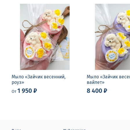
Мыло «Зайчик весенний,
Мыло «Зайчик весе
роуз»
вайлет»
1 950 ₽
8 400 ₽
От