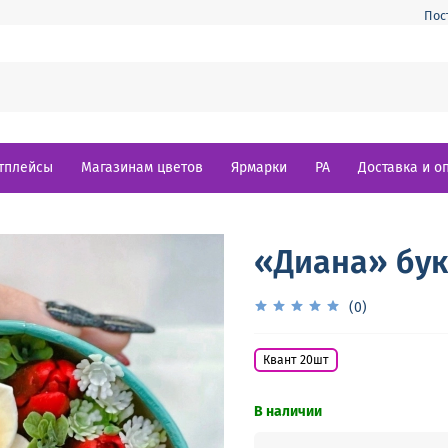
Пос
тплейсы
Магазинам цветов
Ярмарки
РА
Доставка и о
«Диана» бук
(0)
Квант 20шт
В наличии