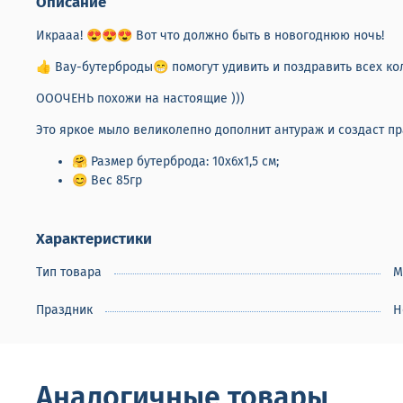
Описание
Икрааа! 😍😍😍 Вот что должно быть в новогоднюю ночь!
👍 Вау-бутерброды😁 помогут удивить и поздравить всех ко
ОООЧЕНЬ похожи на настоящие )))
Это яркое мыло великолепно дополнит антураж и создаст п
🤗 Размер бутерброда: 10х6х1,5 см;
😊 Вес 85гр
Характеристики
Тип товара
М
Праздник
Н
Аналогичные товары