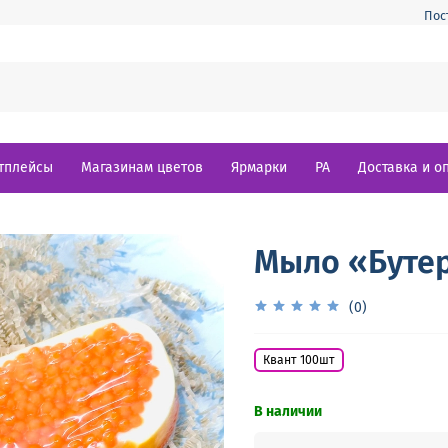
Пос
тплейсы
Магазинам цветов
Ярмарки
РА
Доставка и о
Мыло «Бутер
(0)
Квант 100шт
В наличии