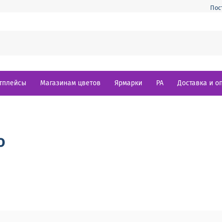
Пос
тплейсы
Магазинам цветов
Ярмарки
РА
Доставка и о
о