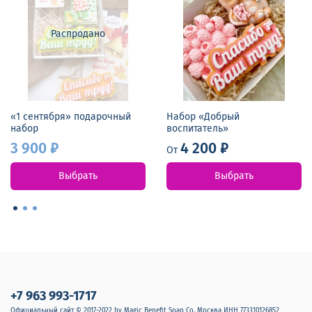
Распродано
«1 сентября» подарочный
Набор «Добрый
набор
воспитатель»
3 900 ₽
4 200 ₽
От
Выбрать
Выбрать
+7 963 993-1717
Официальный сайт © 2017-2022 by Magic Benefit Soap Co. Москва ИНН 773310126852